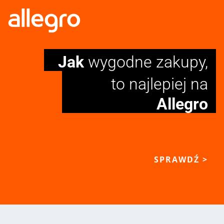
Jak
wygodne zakupy,
to najlepiej na
Allegro
SPRAWDŹ >